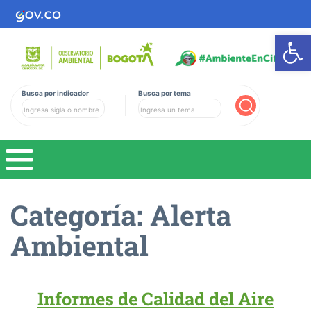
Ab
Busca por indicador
Busca por tema
Buscar
Categoría:
Alerta
Ambiental
Informes de Calidad del Aire