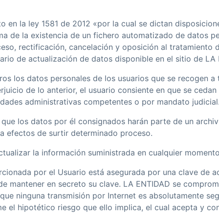
o en la ley 1581 de 2012 «por la cual se dictan disposicion
ma de la existencia de un fichero automatizado de datos per
so, rectificación, cancelación y oposición al tratamiento
lario de actualización de datos disponible en el sitio de L
s los datos personales de los usuarios que se recogen a t
rjuicio de lo anterior, el usuario consiente en que se ceda
ridades administrativas competentes o por mandato judicial
que los datos por él consignados harán parte de un archi
 efectos de surtir determinado proceso.
ctualizar la información suministrada en cualquier momento
rcionada por el Usuario está asegurada por una clave de a
e de mantener en secreto su clave. LA ENTIDAD se comprom
que ninguna transmisión por Internet es absolutamente seg
 el hipotético riesgo que ello implica, el cual acepta y co