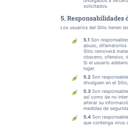
divulgados a tercero
solicitados.
5. Responsabilidades d
Los usuarios del Sitio tienen l
5.1
Son responsables
abuso, difamatorios 
Sitio removerá mater
obsceno, ofensivo, di
Si el usuario adelan
lugar.
5.2
Son responsables
divulguen en el Sitio
5.3
Son responsables
así­ como de no inte
alterar su informaci
medidas de segurida
5.4
Son responsables
que contenga virus 