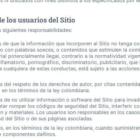
s ni utilizados con fines distintos a los especificados por 
e los usuarios del Sitio
as siguientes responsabilidades:
 de que la información que incorporen al Sitio no tenga c
o con palabras soeces, o contenidos que estimulen la comisió
ial potencialmente ilegal, contrario a la normatividad vige
famatorio, pornográfico, discriminatorio, publicitario, que h
ta cualquiera de estas conductas, está sujeto a las acciones
 del respeto de los derechos de autor, por citas contenida
, en los términos de la ley colombiana.
 de no utilizar información o software del Sitio para invadi
ntar romper los códigos de seguridad del Sitio, interferir c
ón y materiales. Los usuarios son responsables en los casos
d del Sitio o de sus páginas asociadas.
, en los términos de la ley colombiana, cuando suministren
o componentes dañinos.