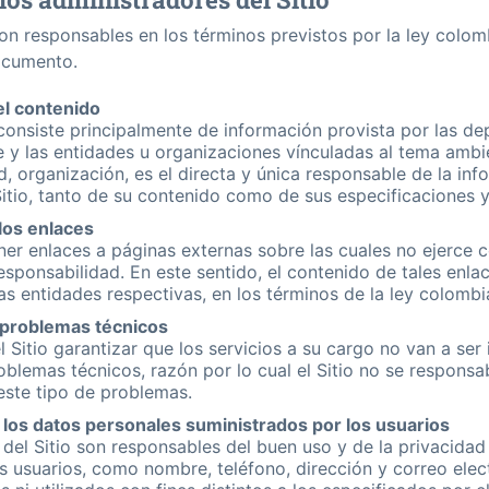
son responsables en los términos previstos por la ley colom
documento.
el contenido
o consiste principalmente de información provista por las de
e y las entidades u organizaciones ví­nculadas al tema ambie
, organización, es el directa y única responsable de la in
 Sitio, tanto de su contenido como de sus especificaciones
 los enlaces
ner enlaces a páginas externas sobre las cuales no ejerce 
responsabilidad. En este sentido, el contenido de tales enl
as entidades respectivas, en los términos de la ley colombi
 problemas técnicos
l Sitio garantizar que los servicios a su cargo no van a se
blemas técnicos, razón por lo cual el Sitio no se responsab
este tipo de problemas.
 los datos personales suministrados por los usuarios
del Sitio son responsables del buen uso y de la privacidad
s usuarios, como nombre, teléfono, dirección y correo elec