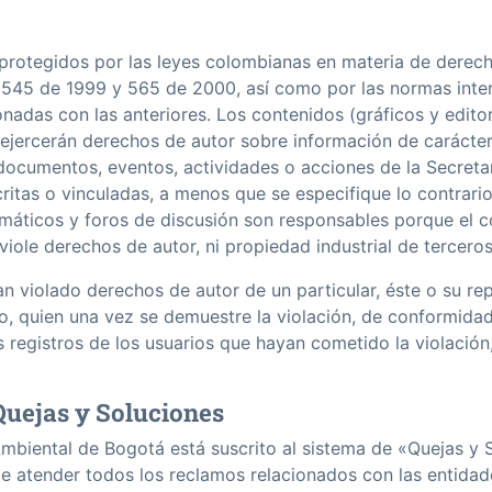
 protegidos por las leyes colombianas en materia de derecho
 545 de 1999 y 565 de 2000, así­ como por las normas inte
onadas con las anteriores. Los contenidos (gráficos y edito
 ejercerán derechos de autor sobre información de carácte
documentos, eventos, actividades o acciones de la Secretarí
itas o vinculadas, a menos que se especifique lo contrario.
emáticos y foros de discusión son responsables porque el c
 viole derechos de autor, ni propiedad industrial de terceros
n violado derechos de autor de un particular, éste o su r
, quien una vez se demuestre la violación, de conformidad c
s registros de los usuarios que hayan cometido la violación, 
Quejas y Soluciones
mbiental de Bogotá está suscrito al sistema de «Quejas y So
atender todos los reclamos relacionados con las entidades