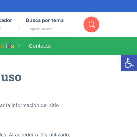
cador
Busca por tema
Buscar
K
i
d
s
Contacto
Ab
 uso
r la información del sitio
s. Al acceder a él y utilizarlo,