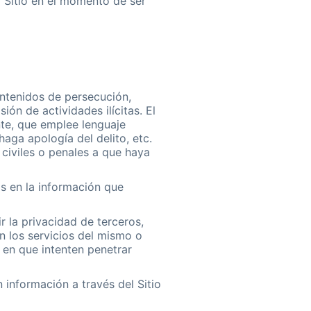
el Sitio en el momento de ser
ontenidos de persecución,
n de actividades ilí­citas. El
nte, que emplee lenguaje
aga apologí­a del delito, etc.
 civiles o penales a que haya
s en la información que
r la privacidad de terceros,
on los servicios del mismo o
 en que intenten penetrar
 información a través del Sitio