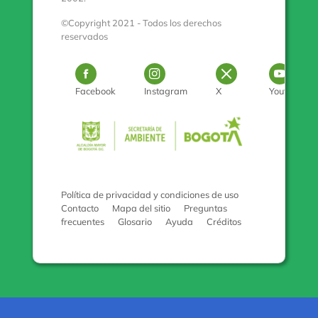
©Copyright 2021 - Todos los derechos
reservados
Logo Facebook
Logo Instagram
Logo Twitter
Log
Facebook
Instagram
X
Youtube
Pulse para con
Política de privacidad y condiciones de uso
Contacto
Mapa del sitio
Preguntas
frecuentes
Glosario
Ayuda
Créditos