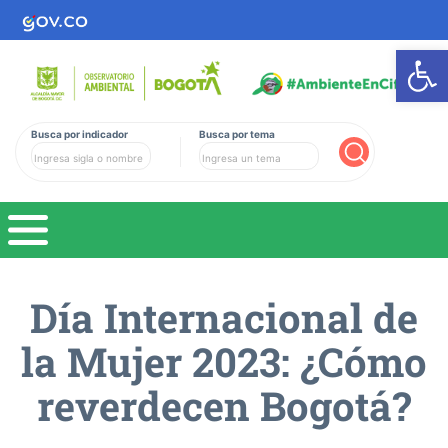
Ab
Busca por indicador
Busca por tema
Buscar
Día Internacional de
la Mujer 2023: ¿Cómo
reverdecen Bogotá?