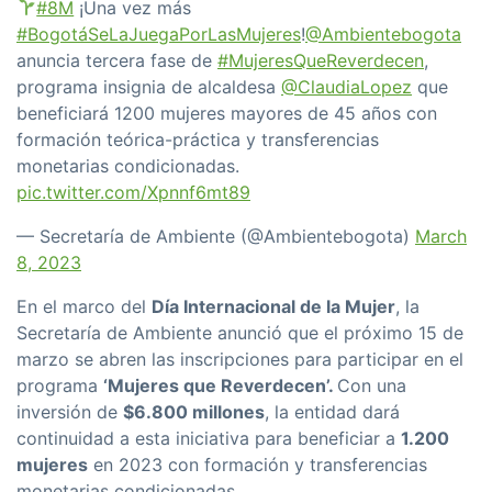
#8M
¡Una vez más
#BogotáSeLaJuegaPorLasMujeres
!
@Ambientebogota
anuncia tercera fase de
#MujeresQueReverdecen
,
programa insignia de alcaldesa
@ClaudiaLopez
que
beneficiará 1200 mujeres mayores de 45 años con
formación teórica-práctica y transferencias
monetarias condicionadas.
pic.twitter.com/Xpnnf6mt89
— Secretaría de Ambiente (@Ambientebogota)
March
8, 2023
En el marco del
Día Internacional de la Mujer
, la
Secretaría de Ambiente anunció que el próximo 15 de
marzo se abren las inscripciones para participar en el
programa
‘Mujeres que Reverdecen’.
Con una
inversión de
$6.800 millones
, la entidad dará
continuidad a esta iniciativa para beneficiar a
1.200
mujeres
en 2023 con formación y transferencias
monetarias condicionadas.