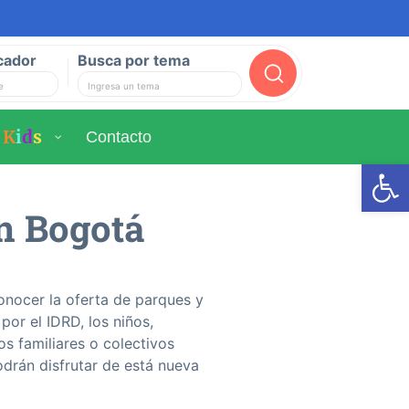
cador
Busca por tema
Buscar
K
i
d
s
Contacto
Ab
en Bogotá
nocer la oferta de parques y
or el IDRD, los niños,
os familiares o colectivos
odrán disfrutar de está nueva