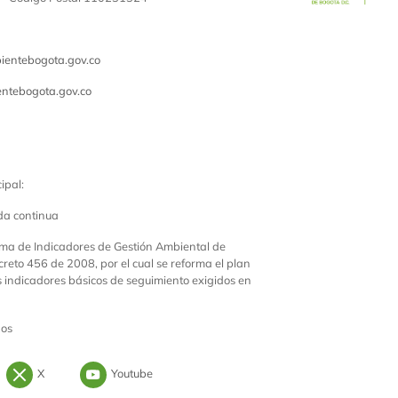
entebogota.gov.co
ntebogota.gov.co
ipal:
da continua
ema de Indicadores de Gestión Ambiental de
creto 456 de 2008, por el cual se reforma el plan
os indicadores básicos de seguimiento exigidos en
dos
Instagram
Logo Twitter
Logo Youtube
X
Youtube