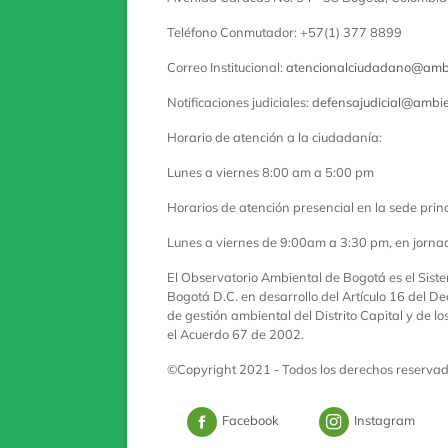
Teléfono Conmutador: +57(1) 377 8899
Correo Institucional:
atencionalciudadano@ambi
Notificaciones judiciales:
defensajudicial@ambie
Horario de atención a la ciudadanía:
Lunes a viernes 8:00 am a 5:00 pm
Horarios de atención presencial en la sede princ
Lunes a viernes de 9:00am a 3:30 pm, en jorna
El Observatorio Ambiental de Bogotá es el Sist
Bogotá D.C. en desarrollo del Artículo 16 del De
de gestión ambiental del Distrito Capital y de l
el Acuerdo 67 de 2002.
©Copyright 2021 - Todos los derechos reserva
Logo Facebook
Logo 
Facebook
Instagram