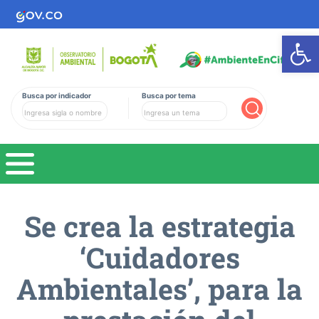
Ab
Busca por indicador
Busca por tema
Buscar
Se crea la estrategia
‘Cuidadores
Ambientales’, para la