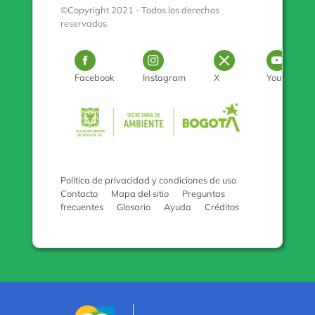
©Copyright 2021 - Todos los derechos
reservados
Logo Facebook
Logo Instagram
Logo Twitter
Log
Facebook
Instagram
X
Youtube
Pulse para con
Política de privacidad y condiciones de uso
Contacto
Mapa del sitio
Preguntas
frecuentes
Glosario
Ayuda
Créditos
Logo marca Colombia