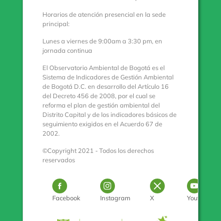
Horarios de atención presencial en la sede
principal:
Lunes a viernes de 9:00am a 3:30 pm, en
jornada continua
El Observatorio Ambiental de Bogotá es el
Sistema de Indicadores de Gestión Ambiental
de Bogotá D.C. en desarrollo del Artículo 16
del Decreto 456 de 2008, por el cual se
reforma el plan de gestión ambiental del
Distrito Capital y de los indicadores básicos de
seguimiento exigidos en el Acuerdo 67 de
2002.
©Copyright 2021 - Todos los derechos
reservados
Logo Facebook
Logo Instagram
Logo Twitter
Log
Facebook
Instagram
X
Youtube
Pulse para con