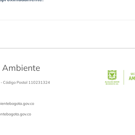
de Ambiente
 - Código Postal 110231324
entebogota.gov.co
ntebogota.gov.co