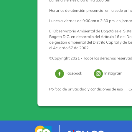
Lunes a viernes 8:00 am a 5:00 pm
Horarios de atención presencial en la sede princ
Lunes a viernes de 9:00am a 3:30 pm, en jorna
El Observatorio Ambiental de Bogotá es el Sist
Bogotá D.C. en desarrollo del Artículo 16 del De
de gestión ambiental del Distrito Capital y de l
el Acuerdo 67 de 2002.
©Copyright 2021 - Todos los derechos reserva
Logo Facebook
Logo 
Facebook
Instagram
Política de privacidad y condiciones de uso
C
Logo marca Colombia
Logo Gobie