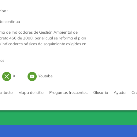
ipal:
da continua
ema de Indicadores de Gestión Ambiental de
creto 456 de 2008, por el cual se reforma el plan
os indicadores básicos de seguimiento exigidos en
dos
Instagram
Logo Twitter
Logo Youtube
X
Youtube
ontacto
Mapa del sitio
Preguntas frecuentes
Glosario
Ayuda
Cr
rno de Colombia