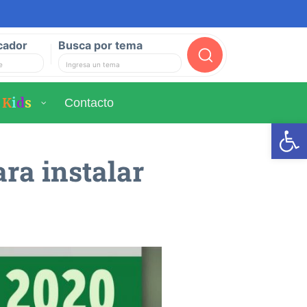
cador
Busca por tema
Buscar
K
i
d
s
Contacto
Ab
ara instalar