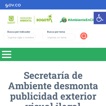
Ab
Busca por indicador
Busca por tema
Buscar
Secretarí­a de
Ambiente desmonta
publicidad exterior