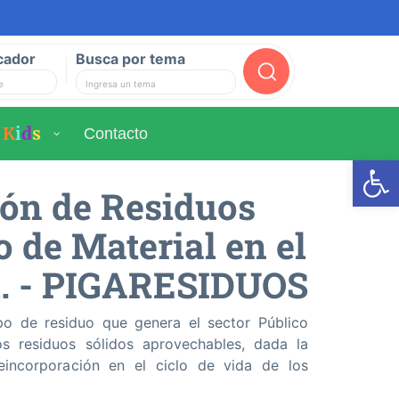
cador
Busca por tema
Buscar
K
i
d
s
Contacto
Ab
ión de Residuos
 de Material en el
al. - PIGARESIDUOS
po de residuo que genera el sector Público
los residuos sólidos aprovechables, dada la
eincorporación en el ciclo de vida de los