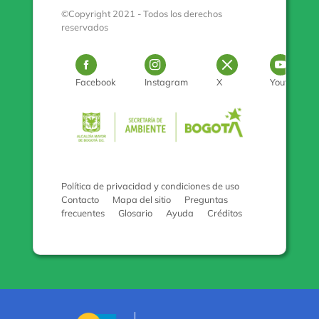
©Copyright 2021 - Todos los derechos
reservados
Logo Facebook
Logo Instagram
Logo Twitter
Log
Facebook
Instagram
X
Youtube
Pulse para con
Política de privacidad y condiciones de uso
Contacto
Mapa del sitio
Preguntas
frecuentes
Glosario
Ayuda
Créditos