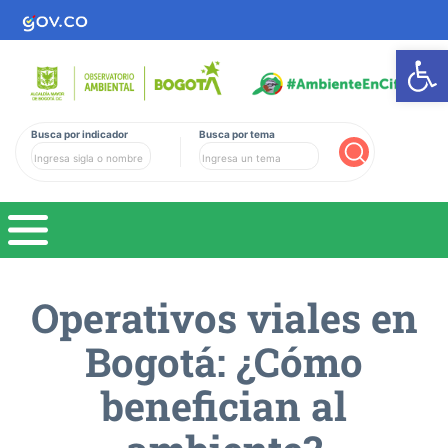
Ab
Busca por indicador
Busca por tema
Buscar
Operativos viales en
Bogotá: ¿Cómo
benefician al