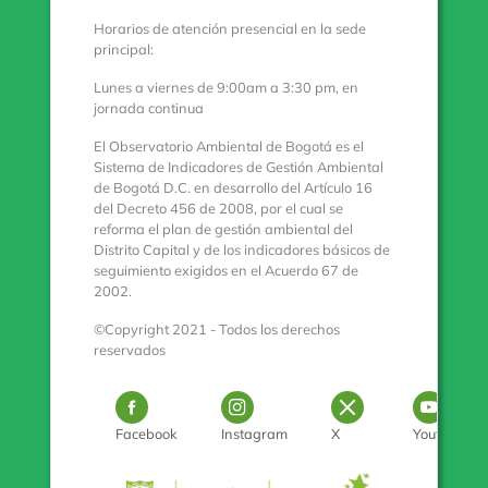
Horarios de atención presencial en la sede
principal:
Lunes a viernes de 9:00am a 3:30 pm, en
jornada continua
El Observatorio Ambiental de Bogotá es el
Sistema de Indicadores de Gestión Ambiental
de Bogotá D.C. en desarrollo del Artículo 16
del Decreto 456 de 2008, por el cual se
reforma el plan de gestión ambiental del
Distrito Capital y de los indicadores básicos de
seguimiento exigidos en el Acuerdo 67 de
2002.
©Copyright 2021 - Todos los derechos
reservados
Logo Facebook
Logo Instagram
Logo Twitter
Log
Facebook
Instagram
X
Youtube
Pulse para con