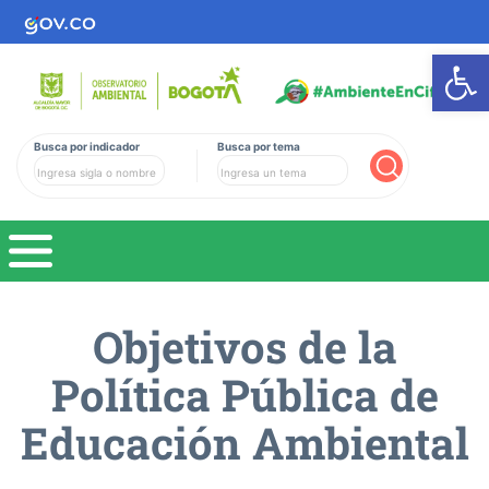
Ab
Busca por indicador
Busca por tema
Buscar
Objetivos de la
Política Pública de
Educación Ambiental