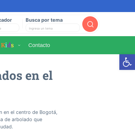
cador
Busca por tema
Buscar
K
i
d
s
Contacto
Ab
dos en el
n en el centro de Bogotá,
na de arbolado que
iudad.