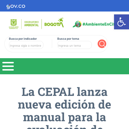
Ab
Busca por indicador
Busca por tema
Buscar
La CEPAL lanza
nueva edición de
manual para la