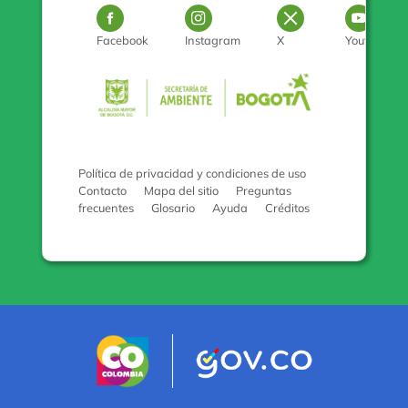
Logo Facebook
Logo Instagram
Logo Twitter
Log
Facebook
Instagram
X
Youtube
Pulse para con
Política de privacidad y condiciones de uso
Contacto
Mapa del sitio
Preguntas
frecuentes
Glosario
Ayuda
Créditos
Logo marca Colombia
Logo Gobiern