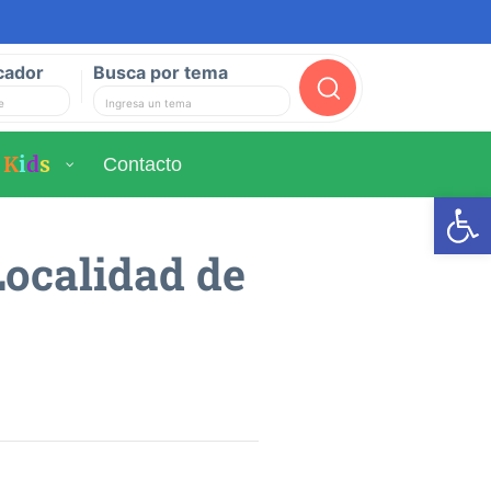
cador
Busca por tema
Buscar
K
i
d
s
Contacto
Ab
Localidad de