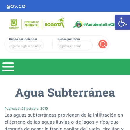
Ab
Busca por indicador
Busca por tema
Buscar
Agua Subterránea
Publicado:
26 octubre, 2019
Las aguas subterráneas provienen de la infiltración en
el terreno de las aguas lluvias o de lagos y rí­os, que
después de pasar la franja capilar del suelo, circulan y