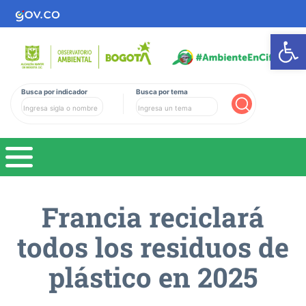
Ab
Busca por indicador
Busca por tema
Buscar
Francia reciclará
todos los residuos de
plástico en 2025