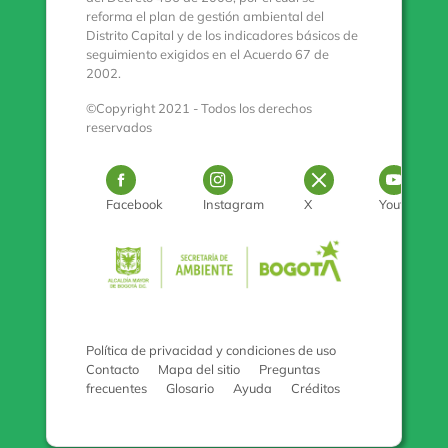
reforma el plan de gestión ambiental del
Distrito Capital y de los indicadores básicos de
seguimiento exigidos en el Acuerdo 67 de
2002.
©Copyright 2021 - Todos los derechos
reservados
Logo Facebook
Logo Instagram
Logo Twitter
Log
Facebook
Instagram
X
Youtube
Pulse para con
Política de privacidad y condiciones de uso
Contacto
Mapa del sitio
Preguntas
frecuentes
Glosario
Ayuda
Créditos