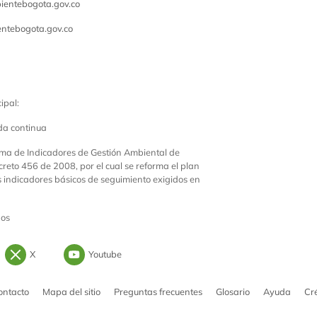
entebogota.gov.co
ntebogota.gov.co
ipal:
da continua
ema de Indicadores de Gestión Ambiental de
creto 456 de 2008, por el cual se reforma el plan
os indicadores básicos de seguimiento exigidos en
dos
Instagram
Logo Twitter
Logo Youtube
X
Youtube
ontacto
Mapa del sitio
Preguntas frecuentes
Glosario
Ayuda
Cr