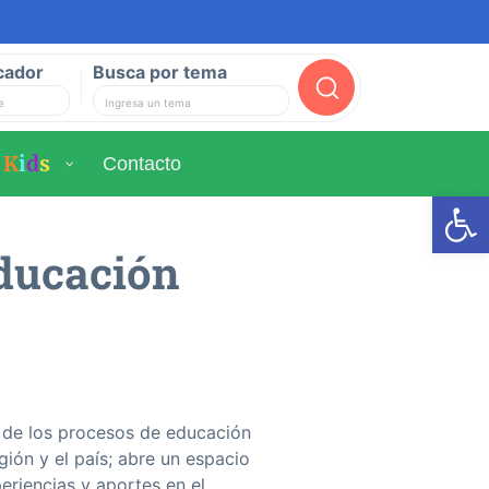
cador
Busca por tema
Buscar
K
i
d
s
Contacto
Ab
educación
 de los procesos de educación
gión y el país; abre un espacio
riencias y aportes en el