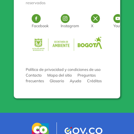
reservados
Logo Facebook
Logo Instagram
Logo Twitter
Log
Facebook
Instagram
X
Youtube
Pulse para con
Política de privacidad y condiciones de uso
Contacto
Mapa del sitio
Preguntas
frecuentes
Glosario
Ayuda
Créditos
Logo marca Colombia
Logo Gobiern