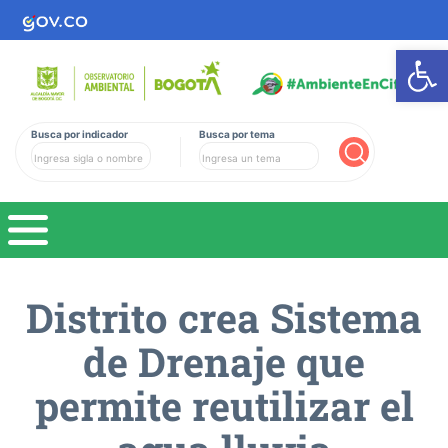
Ab
Busca por indicador
Busca por tema
Buscar
Distrito crea Sistema
de Drenaje que
permite reutilizar el