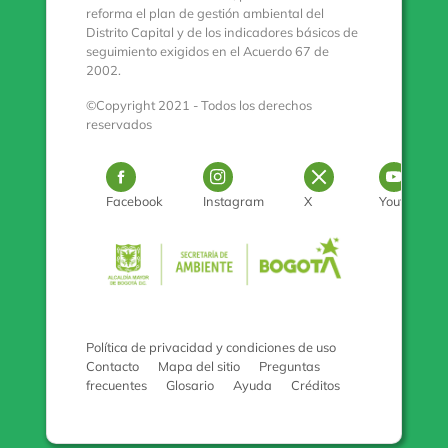
reforma el plan de gestión ambiental del
Distrito Capital y de los indicadores básicos de
seguimiento exigidos en el Acuerdo 67 de
2002.
©Copyright 2021 - Todos los derechos
reservados
Logo Facebook
Logo Instagram
Logo Twitter
Log
Facebook
Instagram
X
Youtube
Pulse para con
Política de privacidad y condiciones de uso
Contacto
Mapa del sitio
Preguntas
frecuentes
Glosario
Ayuda
Créditos