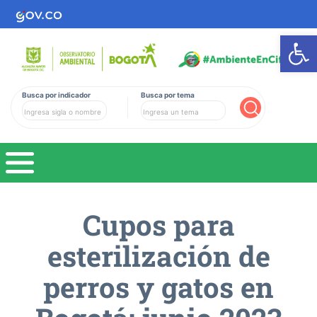
Ab
Busca por indicador
Busca por tema
Buscar
Cupos para
esterilización de
perros y gatos en