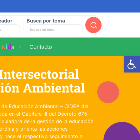
cador
Busca por tema
Buscar
K
i
d
s
Contacto
Ab
Intersectorial
ión Ambiental
l de Educación Ambiental – CIDEA del
ada en el Capítulo III del Decreto 675
rticuladora de la gestión de la educación
oordina y orienta las acciones
y hace el respectivo seguimiento a