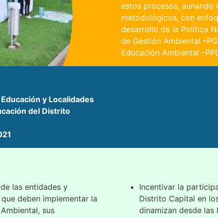
estos procesos, aunando 
metodológicos, con enfoqu
desarrollo de la Política 
de Gestión Ambiental –PGA,
Educación Ambiental –PPD
, Educación y Localidades
cación del Distrito
021
de las entidades y
Incentivar la partici
al que deben implementar la
Distrito Capital en 
n Ambiental, sus
dinamizan desde las 