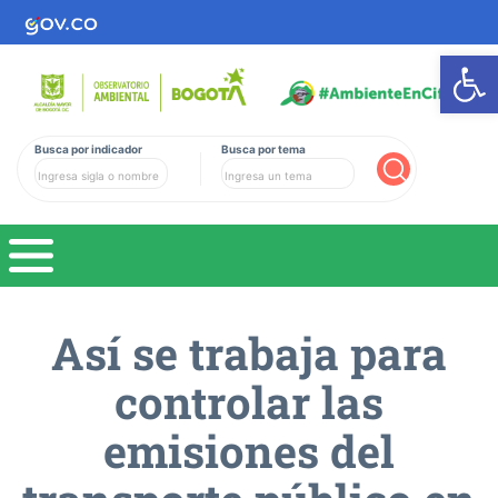
Ab
Busca por indicador
Busca por tema
Buscar
Así se trabaja para
controlar las
emisiones del