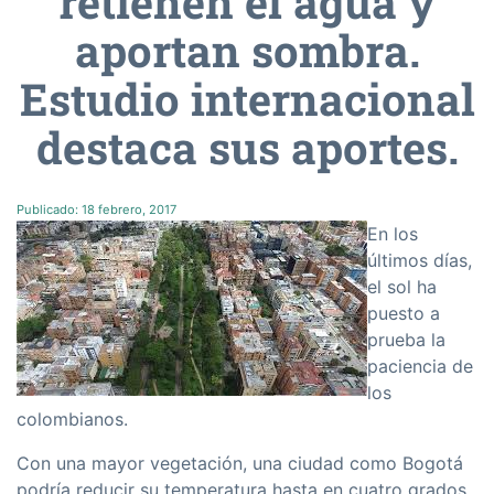
retienen el agua y
aportan sombra.
Estudio internacional
destaca sus aportes.
Publicado:
18 febrero, 2017
En los
últimos días,
el sol ha
puesto a
prueba la
paciencia de
los
colombianos.
Con una mayor vegetación, una ciudad como Bogotá
podría reducir su temperatura hasta en cuatro grados,