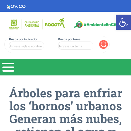
Ab
Busca por indicador
Busca por tema
Buscar
Árboles para enfriar
los ‘hornos’ urbanos
Generan más nubes,