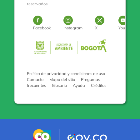
reservados
Logo Facebook
Logo Instagram
Logo Twitter
Log
Facebook
Instagram
X
Youtube
Pulse para con
Política de privacidad y condiciones de uso
Contacto
Mapa del sitio
Preguntas
frecuentes
Glosario
Ayuda
Créditos
Logo marca Colombia
Logo Gobiern