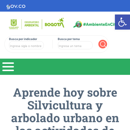
Ab
Busca por indicador
Busca por tema
Buscar
Aprende hoy sobre
Silvicultura y
arbolado urbano en