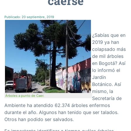
caerse
Publicado:
20 septiembre, 2019
¿Sabías que en
2019 ya han
colapsado más
de mil árboles
en Bogotá? Así
lo informó el
Jardín
Botánico. Así
mismo, la
Árboles a punto de Caer.
Secretaría de
Ambiente ha atendido 62.374 árboles enfermos
durante el año. Algunos han tenido que ser talados.
Otros han podido ser salvados.