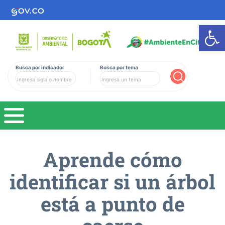
Ab
Busca por indicador
Busca por tema
Buscar
Aprende cómo
identificar si un árbol
está a punto de