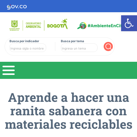
Ab
Busca por indicador
Busca por tema
Buscar
Aprende a hacer una
ranita sabanera con
materiales reciclables