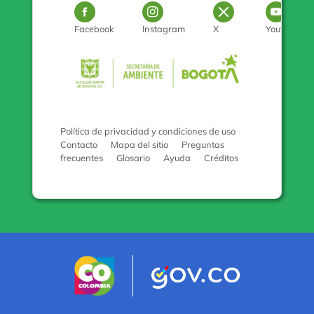
Logo Facebook
Logo Instagram
Logo Twitter
Log
Facebook
Instagram
X
Youtube
Pulse para con
Política de privacidad y condiciones de uso
Contacto
Mapa del sitio
Preguntas
frecuentes
Glosario
Ayuda
Créditos
Logo marca Colombia
Logo Gobiern