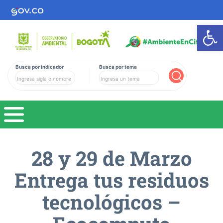
Ab
Busca por indicador
Busca por tema
Buscar
28 y 29 de Marzo
Entrega tus residuos
tecnológicos –