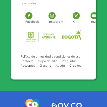
reservados
Logo Facebook
Logo Instagram
Logo Twitter
Log
Facebook
Instagram
X
Youtube
Pulse para con
Política de privacidad y condiciones de uso
Contacto
Mapa del sitio
Preguntas
frecuentes
Glosario
Ayuda
Créditos
Logo marca Colombia
Logo Gobiern