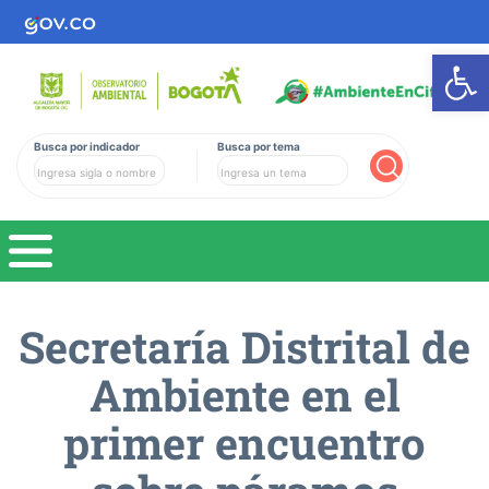
Ab
Busca por indicador
Busca por tema
Buscar
Secretarí­a Distrital de
Ambiente en el
primer encuentro