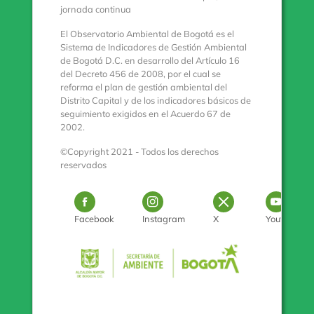
jornada continua
El Observatorio Ambiental de Bogotá es el
Sistema de Indicadores de Gestión Ambiental
de Bogotá D.C. en desarrollo del Artículo 16
del Decreto 456 de 2008, por el cual se
reforma el plan de gestión ambiental del
Distrito Capital y de los indicadores básicos de
seguimiento exigidos en el Acuerdo 67 de
2002.
©Copyright 2021 - Todos los derechos
reservados
Logo Facebook
Logo Instagram
Logo Twitter
Log
Facebook
Instagram
X
Youtube
Pulse para con