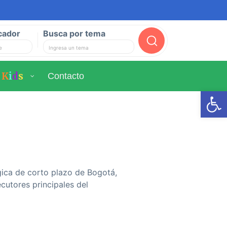
cador
Busca por tema
Buscar
K
i
d
s
Contacto
Ab
égica de corto plazo de Bogotá,
ecutores principales del