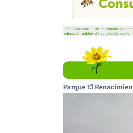
Plan Ambiental Local: instrumento que prom
educación ambiental y apropiación del territ
Parque El Renacimie