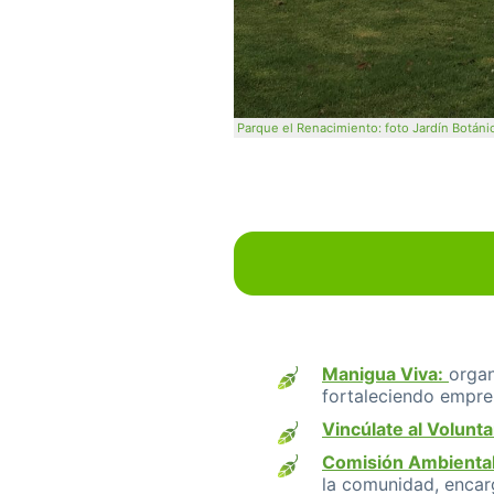
Parque el Renacimiento: foto Jardín Botán
Manigua Viva:
organ
fortaleciendo empren
Vincúlate al Volunt
Comisión Ambiental
la comunidad, encarg