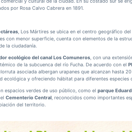
, comercial y cultural de la ciudad. En su costado sur se eri
ados por Rosa Calvo Cabrera en 1891.
ectáreas
, Los Mártires se ubica en el centro geográfico de
es con menor superficie, cuenta con elementos de la estru
de la ciudadanía.
dor ecológico del canal Los Comuneros
, con una extensi
stémico de la subcuenca del río Fucha. De acuerdo con el
P
iclorruta asociada albergan urapanes que alcanzan hasta 20
d ecológica y ofreciendo hábitat para diferentes especies 
on espacios verdes de uso público, como el
parque Eduard
del
Cementerio Central
, reconocidos como importantes esp
ación del territorio.