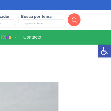
cador
Busca por tema
Buscar
K
i
d
s
Contacto
Ab