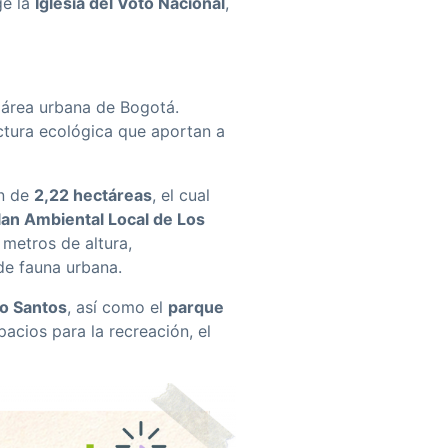
ge la
Iglesia del Voto Nacional
,
l área urbana de Bogotá.
ctura ecológica que aportan a
ón de
2,22 hectáreas
, el cual
lan Ambiental Local de Los
 metros de altura,
de fauna urbana.
o Santos
, así como el
parque
acios para la recreación, el