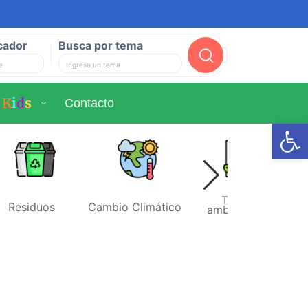
cador
Busca por tema
Buscar
K
i
d
s
Contacto
Ab
Temas
Residuos
Cambio Climático
ambientales
r