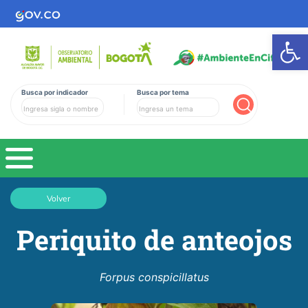
Ab
Busca por indicador
Busca por tema
Buscar
Volver
Periquito de anteojos
Forpus conspicillatus