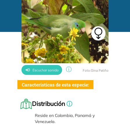
ⓘ
Escuchar sonido
Foto:Gina Patiño
Características de esta especie:
Distribución
ⓘ
Reside en Colombia, Panamá y
Venezuela.