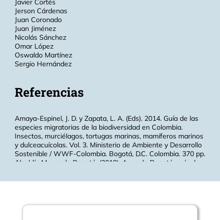
Javier Cortés
Jerson Cárdenas
Juan Coronado
Juan Jiménez
Nicolás Sánchez
Omar López
Oswaldo Martínez
Sergio Hernández
Referencias
Amaya-Espinel, J. D. y Zapata, L. A. (Eds). 2014. Guía de las
especies migratorias de la biodiversidad en Colombia.
Insectos, murciélagos, tortugas marinas, mamíferos marinos
y dulceacuícolas. Vol. 3. Ministerio de Ambiente y Desarrollo
Sostenible / WWF-Colombia. Bogotá, D.C. Colombia. 370 pp.
Alcaldía Mayor de Bogotá. (2019). Aves de Bogotá, guía de
aviturismo. Ed. Alcaldía Mayor de Bogotá.
https://www.idt.gov.co/sites/default/files/BogotaGuiadeAves2019.
Alcaldía Mayor de Bogotá, Secretaría de Cultura, Recreación
y Deporte y Empresa de Acueducto y Alcantarillado de
Bogotá. (2019). Vecinos inesperados. Relatos de la fauna
silvestre de Bogotá. Primera edición. 402 pp.