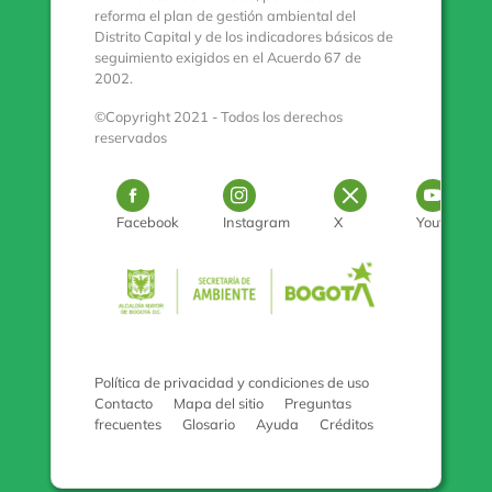
reforma el plan de gestión ambiental del
Distrito Capital y de los indicadores básicos de
seguimiento exigidos en el Acuerdo 67 de
2002.
©Copyright 2021 - Todos los derechos
reservados
Logo Facebook
Logo Instagram
Logo Twitter
Log
Facebook
Instagram
X
Youtube
Pulse para con
Política de privacidad y condiciones de uso
Contacto
Mapa del sitio
Preguntas
frecuentes
Glosario
Ayuda
Créditos