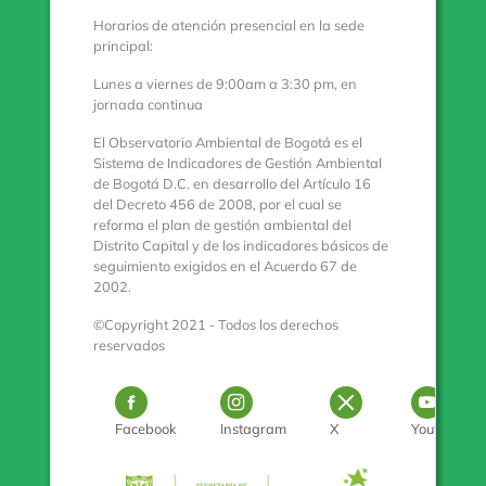
Horarios de atención presencial en la sede
principal:
Lunes a viernes de 9:00am a 3:30 pm, en
jornada continua
El Observatorio Ambiental de Bogotá es el
Sistema de Indicadores de Gestión Ambiental
de Bogotá D.C. en desarrollo del Artículo 16
del Decreto 456 de 2008, por el cual se
reforma el plan de gestión ambiental del
Distrito Capital y de los indicadores básicos de
seguimiento exigidos en el Acuerdo 67 de
2002.
©Copyright 2021 - Todos los derechos
reservados
Logo Facebook
Logo Instagram
Logo Twitter
Log
Facebook
Instagram
X
Youtube
Pulse para con