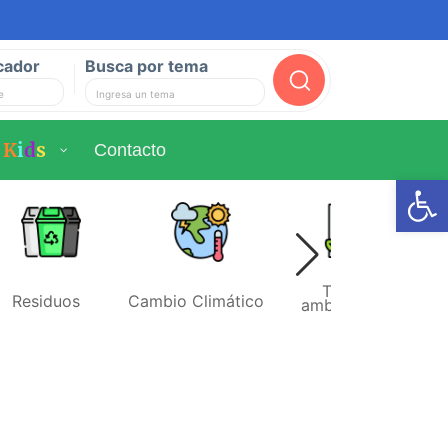
cador
Busca por tema
Buscar
K
i
d
s
Contacto
Ab
Temas
Residuos
Cambio Climático
ambientales
r