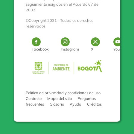
seguimiento exigidos en el Acuerdo 67 de
2002.
©Copyright 2021 - Todos los derechos
reservados
Logo Facebook
Logo Instagram
Logo Twitter
Log
Facebook
Instagram
X
Youtube
Pulse para con
Política de privacidad y condiciones de uso
Contacto
Mapa del sitio
Preguntas
frecuentes
Glosario
Ayuda
Créditos