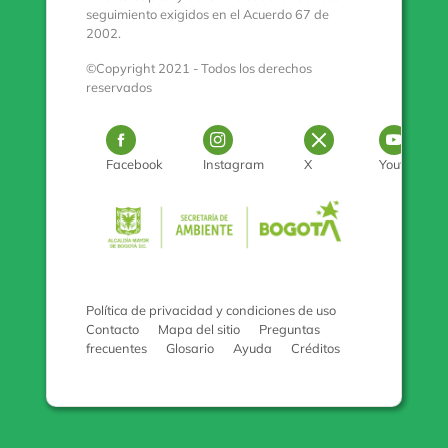
seguimiento exigidos en el Acuerdo 67 de
2002.
©Copyright 2021 - Todos los derechos
reservados
Logo Facebook
Logo Instagram
Logo Twitter
Log
Facebook
Instagram
X
Youtube
Pulse para con
Política de privacidad y condiciones de uso
Contacto
Mapa del sitio
Preguntas
frecuentes
Glosario
Ayuda
Créditos