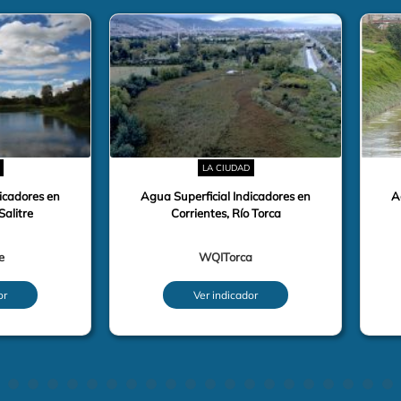
LA CIUDAD
icadores en
Agua Superficial Indicadores en
A
Salitre
Corrientes, Río Torca
e
WQITorca
or
Ver indicador