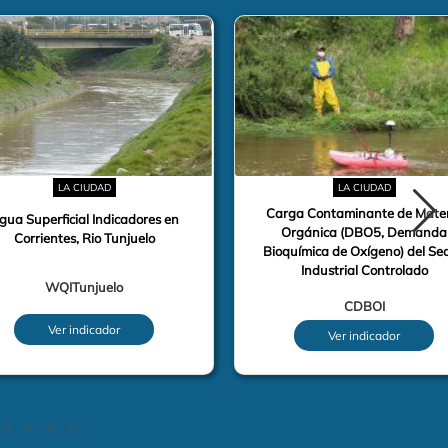
LA CIUDAD
LA CIUDAD
Carga Contaminante de Mate
gua Superficial Indicadores en
Orgánica (DBO5, Demanda
Corrientes, Rio Tunjuelo
Bioquímica de Oxígeno) del Sec
Industrial Controlado
WQITunjuelo
CDBOI
Ver indicador
Ver indicador