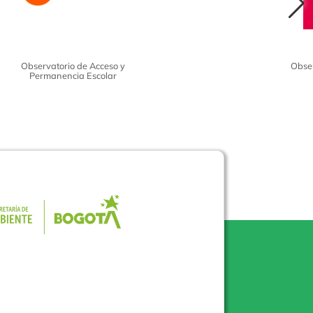
Observatorio de Acceso y
Obser
Permanencia Escolar
Pulse para consultar el portal de la 