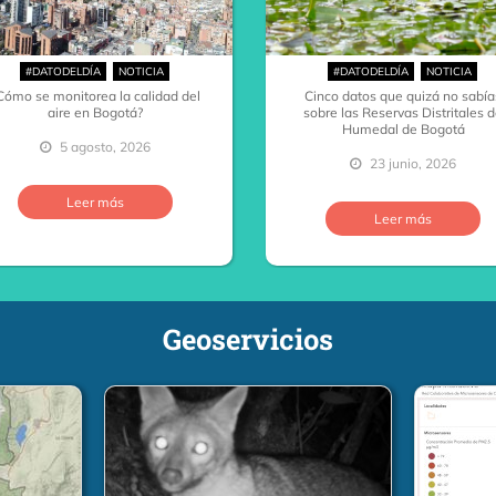
#DATODELDÍA
NOTICIA
#DATODELDÍA
NOTICIA
Cómo se monitorea la calidad del
Cinco datos que quizá no sabía
aire en Bogotá?
sobre las Reservas Distritales 
Humedal de Bogotá
5 agosto, 2026
23 junio, 2026
…
…
Leer más
Leer más
Geoservicios