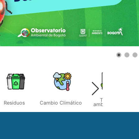
Temas
Residuos
Cambio Climático
ambientales
r