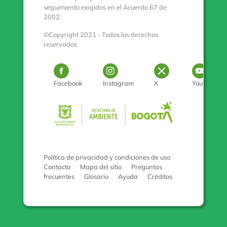
seguimiento exigidos en el Acuerdo 67 de
2002.
©Copyright 2021 - Todos los derechos
reservados
Logo Facebook
Logo Instagram
Logo Twitter
Log
Facebook
Instagram
X
Youtube
Pulse para con
Política de privacidad y condiciones de uso
Contacto
Mapa del sitio
Preguntas
frecuentes
Glosario
Ayuda
Créditos