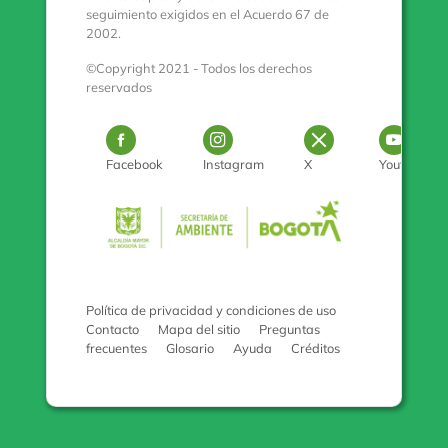
seguimiento exigidos en el Acuerdo 67 de
2002.
©Copyright 2021 - Todos los derechos
reservados
Logo Facebook
Logo Instagram
Logo Twitter
Log
Facebook
Instagram
X
Youtube
Pulse para con
Política de privacidad y condiciones de uso
Contacto
Mapa del sitio
Preguntas
frecuentes
Glosario
Ayuda
Créditos